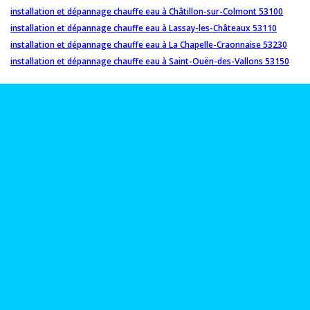
installation et dépannage chauffe eau à Châtillon-sur-Colmont 53100
installation et dépannage chauffe eau à Lassay-les-Châteaux 53110
installation et dépannage chauffe eau à La Chapelle-Craonnaise 53230
installation et dépannage chauffe eau à Saint-Ouën-des-Vallons 53150