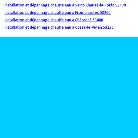
installation et dépannage chauffe eau à Saint-Charles-la-Forêt 53170
installation et dépannage chauffe eau à Fromentières 53200
installation et dépannage chauffe eau à Chérancé 53400
installation et dépannage chauffe eau à Cossé-le-Vivien 53230